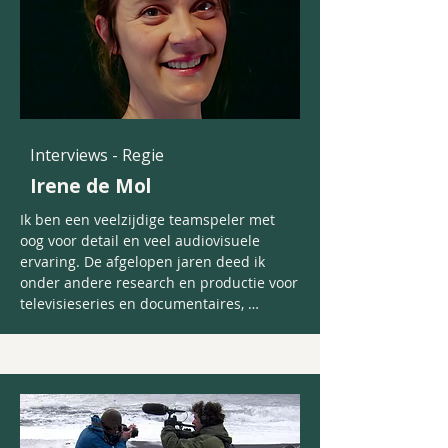
Interviews - Regie
Irene de Mol
Ik ben een veelzijdige teamspeler met 
oog voor detail en veel audiovisuele 
ervaring. De afgelopen jaren deed ik 
onder andere research en productie voor 
televisieseries en documentaires, 
productieleiding voor opdrachtfilms én 
maakte ik zelf video’s.

Ik voel me thuis in een creatieve rol 
waarin mijn ervaring met beeld, 
samenwerken, organiseren en het 
vertalen van inhoud naar een heldere 